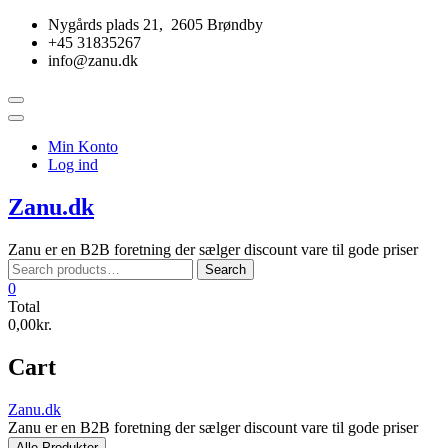
Skip
Nygårds plads 21, 2605 Brøndby
to
+45 31835267
content
info@zanu.dk
Topbar
Menu
Min Konto
Log ind
Zanu.dk
Zanu er en B2B foretning der sælger discount vare til gode priser
Search
Search
for:
0
Total
0,00kr.
Cart
Zanu.dk
Zanu er en B2B foretning der sælger discount vare til gode priser
Alle Produkter