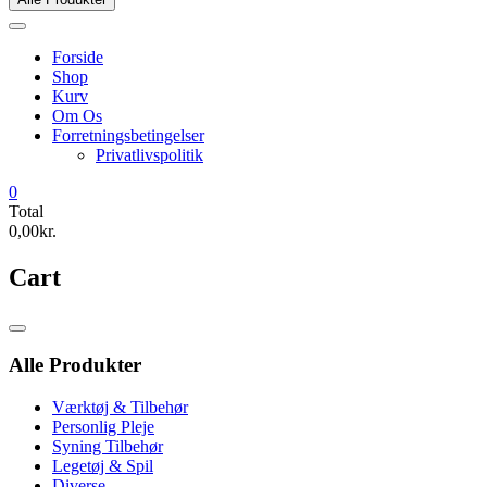
Forside
Shop
Kurv
Om Os
Forretningsbetingelser
Privatlivspolitik
0
Total
0,00kr.
Cart
Catalog
Menu
Alle Produkter
Værktøj & Tilbehør
Personlig Pleje
Syning Tilbehør
Legetøj & Spil
Diverse