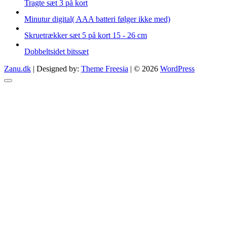
Tragte sæt 3 på kort
Minutur digital( AAA batteri følger ikke med)
Skruetrækker sæt 5 på kort 15 - 26 cm
Dobbeltsidet bitssæt
Zanu.dk
| Designed by:
Theme Freesia
| © 2026
WordPress
Go
to
top