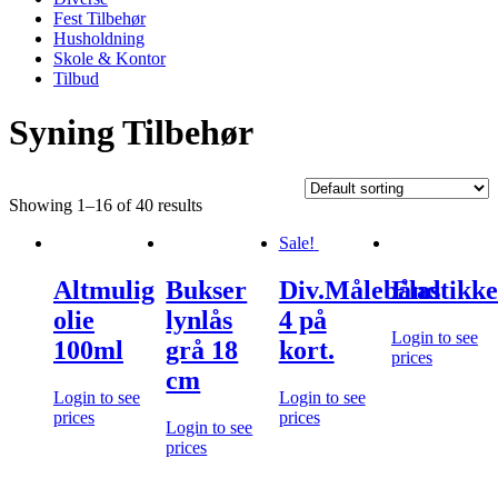
Fest Tilbehør
Husholdning
Skole & Kontor
Tilbud
Syning Tilbehør
Showing 1–16 of 40 results
Sale!
Altmulig
Bukser
Div.Målebånd
Elastikk
olie
lynlås
4 på
Login to see
100ml
grå 18
kort.
prices
cm
Login to see
Login to see
prices
prices
Login to see
prices