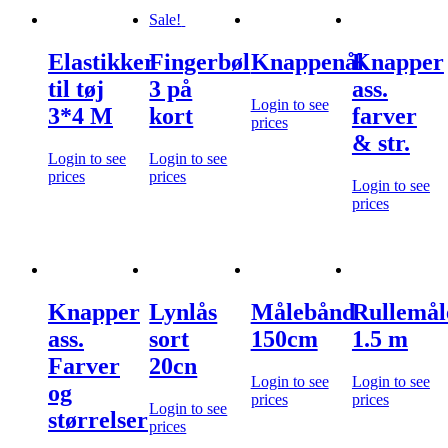
Sale!
Elastikker
Fingerbøl
Knappenål
Knapper
til tøj
3 på
ass.
Login to see
3*4 M
kort
farver
prices
& str.
Login to see
Login to see
prices
prices
Login to see
prices
Knapper
Lynlås
Målebånd
Rullemål
ass.
sort
150cm
1.5 m
Farver
20cn
Login to see
Login to see
og
prices
prices
Login to see
størrelser
prices