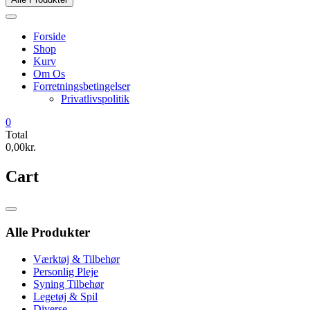
Forside
Shop
Kurv
Om Os
Forretningsbetingelser
Privatlivspolitik
0
Total
0,00kr.
Cart
Catalog
Menu
Alle Produkter
Værktøj & Tilbehør
Personlig Pleje
Syning Tilbehør
Legetøj & Spil
Diverse