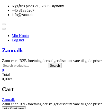
Skip
Nygårds plads 21, 2605 Brøndby
to
+45 31835267
content
info@zanu.dk
Topbar
Menu
Min Konto
Log ind
Zanu.dk
Zanu er en B2B foretning der sælger discount vare til gode priser
Search
Search
for:
0
Total
0,00kr.
Cart
Zanu.dk
Zanu er en B2B foretning der sælger discount vare til gode priser
Alle Produkter