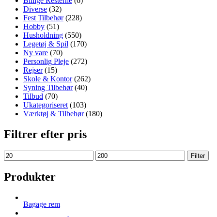
Billige Resterne
(6)
Diverse
(32)
Fest Tilbehør
(228)
Hobby
(51)
Husholdning
(550)
Legetøj & Spil
(170)
Ny vare
(70)
Personlig Pleje
(272)
Rejser
(15)
Skole & Kontor
(262)
Syning Tilbehør
(40)
Tilbud
(70)
Ukategoriseret
(103)
Værktøj & Tilbehør
(180)
Filtrer efter pris
Min
Max
Filter
price
price
Produkter
Bagage rem