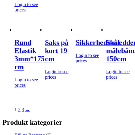
Login to see
prices
Rund
Saks på
Sikkerhedsnål
Skrædde
Elastik
kort 19
målebån
Login to see
3mm*175
cm
150cm
prices
cm
Login to see
Login to see
prices
prices
Login to see
prices
1
2
3
→
Produkt kategorier