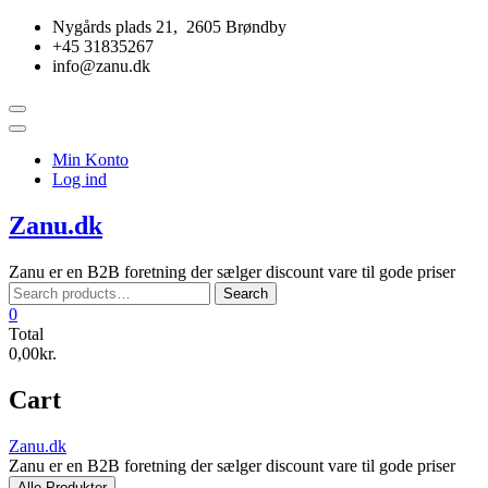
Skip
Nygårds plads 21, 2605 Brøndby
to
+45 31835267
content
info@zanu.dk
Topbar
Menu
Min Konto
Log ind
Zanu.dk
Zanu er en B2B foretning der sælger discount vare til gode priser
Search
Search
for:
0
Total
0,00kr.
Cart
Zanu.dk
Zanu er en B2B foretning der sælger discount vare til gode priser
Alle Produkter