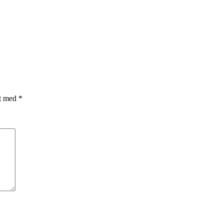
et med
*