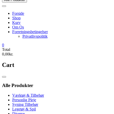
Forside
Shop
Kurv
Om Os
Forretningsbetingelser
Privatlivspolitik
0
Total
0,00kr.
Cart
Catalog
Menu
Alle Produkter
Værktøj & Tilbehør
Personlig Pleje
Syning Tilbehør
Legetøj & Spil
Diverse