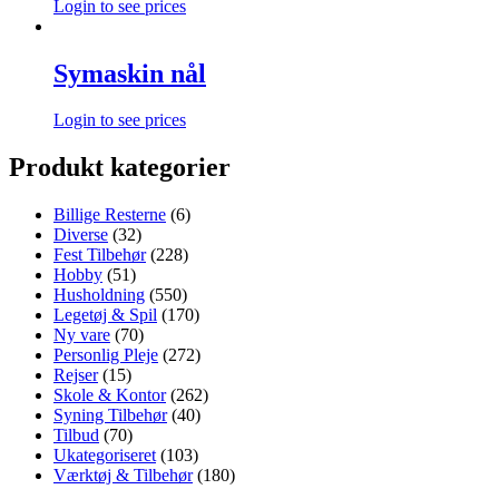
Login to see prices
Symaskin nål
Login to see prices
Produkt kategorier
Billige Resterne
(6)
Diverse
(32)
Fest Tilbehør
(228)
Hobby
(51)
Husholdning
(550)
Legetøj & Spil
(170)
Ny vare
(70)
Personlig Pleje
(272)
Rejser
(15)
Skole & Kontor
(262)
Syning Tilbehør
(40)
Tilbud
(70)
Ukategoriseret
(103)
Værktøj & Tilbehør
(180)