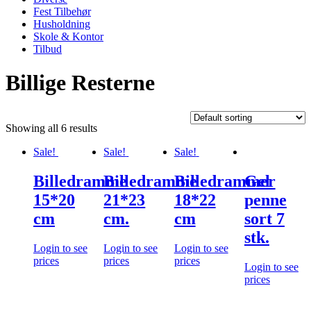
Fest Tilbehør
Husholdning
Skole & Kontor
Tilbud
Billige Resterne
Showing all 6 results
Sale!
Sale!
Sale!
Billedramme
Billedramme
Billedrammer
Gel
15*20
21*23
18*22
penne
cm
cm.
cm
sort 7
stk.
Login to see
Login to see
Login to see
prices
prices
prices
Login to see
prices