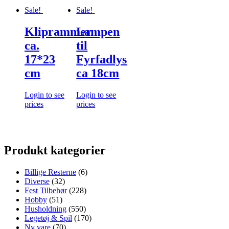
Sale!
Sale!
Kliprammer
Lampen
ca.
til
17*23
Fyrfadlys
cm
ca 18cm
Login to see
Login to see
prices
prices
Produkt kategorier
Billige Resterne
(6)
Diverse
(32)
Fest Tilbehør
(228)
Hobby
(51)
Husholdning
(550)
Legetøj & Spil
(170)
Ny vare
(70)