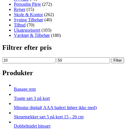
Personlig Pleje
(272)
Rejser
(15)
Skole & Kontor
(262)
Syning Tilbehør
(40)
Tilbud
(70)
Ukategoriseret
(103)
Værktøj & Tilbehør
(180)
Filtrer efter pris
Min
Max
Filter
price
price
Produkter
Bagage rem
Tragte sæt 3 på kort
Minutur digital( AAA batteri følger ikke med)
Skruetrækker sæt 5 på kort 15 - 26 cm
Dobbeltsidet bitssæt