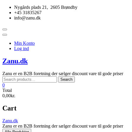
Skip
Nygårds plads 21, 2605 Brøndby
to
+45 31835267
content
info@zanu.dk
Topbar
Menu
Min Konto
Log ind
Zanu.dk
Zanu er en B2B foretning der sælger discount vare til gode priser
Search
Search
for:
0
Total
0,00kr.
Cart
Zanu.dk
Zanu er en B2B foretning der sælger discount vare til gode priser
Alle Produkter