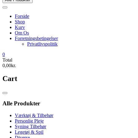
Forside
Shop
Kurv
Om Os
Forretningsbetingelser
Privatlivspolitik
0
Total
0,00kr.
Cart
Catalog
Menu
Alle Produkter
Værktøj & Tilbehør
Personlig Pleje
Syning Tilbehør
Legetøj & Spil
Diverse