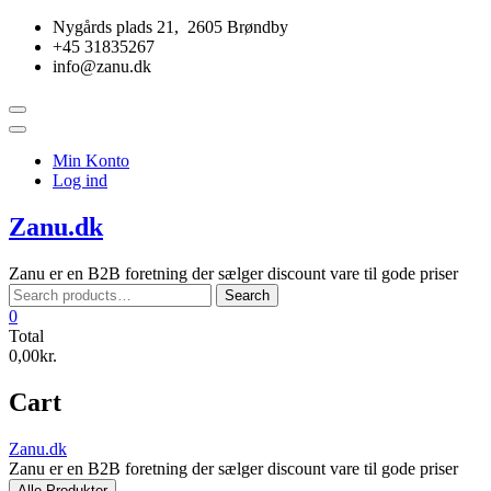
Skip
Nygårds plads 21, 2605 Brøndby
to
+45 31835267
content
info@zanu.dk
Topbar
Menu
Min Konto
Log ind
Zanu.dk
Zanu er en B2B foretning der sælger discount vare til gode priser
Search
Search
for:
0
Total
0,00kr.
Cart
Zanu.dk
Zanu er en B2B foretning der sælger discount vare til gode priser
Alle Produkter