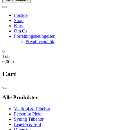
Forside
Shop
Kurv
Om Os
Forretningsbetingelser
Privatlivspolitik
0
Total
0,00kr.
Cart
Catalog
Menu
Alle Produkter
Værktøj & Tilbehør
Personlig Pleje
Syning Tilbehør
Legetøj & Spil
Diverse