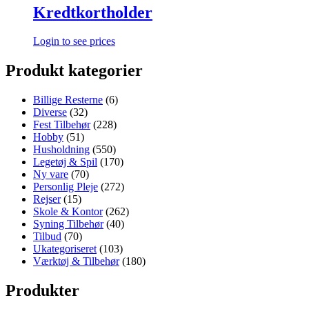
Kredtkortholder
Login to see prices
Produkt kategorier
Billige Resterne
(6)
Diverse
(32)
Fest Tilbehør
(228)
Hobby
(51)
Husholdning
(550)
Legetøj & Spil
(170)
Ny vare
(70)
Personlig Pleje
(272)
Rejser
(15)
Skole & Kontor
(262)
Syning Tilbehør
(40)
Tilbud
(70)
Ukategoriseret
(103)
Værktøj & Tilbehør
(180)
Produkter