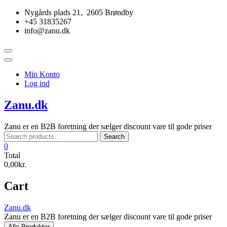
Skip
Nygårds plads 21, 2605 Brøndby
to
+45 31835267
content
info@zanu.dk
Topbar
Menu
Min Konto
Log ind
Zanu.dk
Zanu er en B2B foretning der sælger discount vare til gode priser
Search
Search
for:
0
Total
0,00kr.
Cart
Zanu.dk
Zanu er en B2B foretning der sælger discount vare til gode priser
Alle Produkter