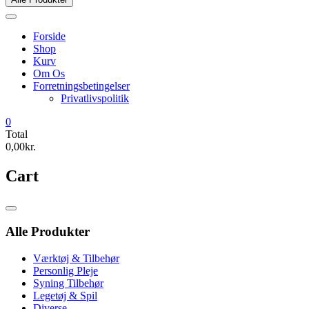
Forside
Shop
Kurv
Om Os
Forretningsbetingelser
Privatlivspolitik
0
Total
0,00kr.
Cart
Catalog
Menu
Alle Produkter
Værktøj & Tilbehør
Personlig Pleje
Syning Tilbehør
Legetøj & Spil
Diverse