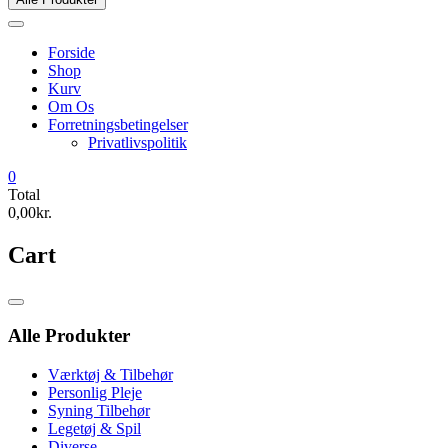
Forside
Shop
Kurv
Om Os
Forretningsbetingelser
Privatlivspolitik
0
Total
0,00kr.
Cart
Catalog
Menu
Alle Produkter
Værktøj & Tilbehør
Personlig Pleje
Syning Tilbehør
Legetøj & Spil
Diverse