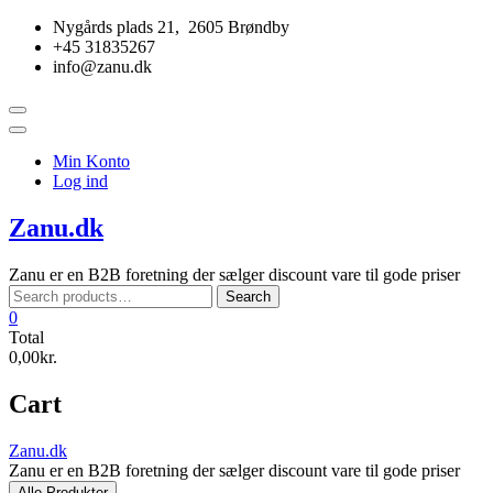
Skip
Nygårds plads 21, 2605 Brøndby
to
+45 31835267
content
info@zanu.dk
Topbar
Menu
Min Konto
Log ind
Zanu.dk
Zanu er en B2B foretning der sælger discount vare til gode priser
Search
Search
for:
0
Total
0,00kr.
Cart
Zanu.dk
Zanu er en B2B foretning der sælger discount vare til gode priser
Alle Produkter