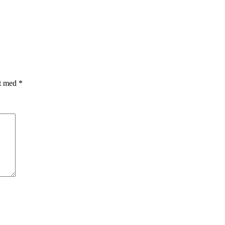
et med
*