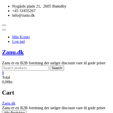
Skip
Nygårds plads 21, 2605 Brøndby
to
+45 31835267
content
info@zanu.dk
Topbar
Menu
Min Konto
Log ind
Zanu.dk
Zanu er en B2B foretning der sælger discount vare til gode priser
Search
Search
for:
0
Total
0,00kr.
Cart
Zanu.dk
Zanu er en B2B foretning der sælger discount vare til gode priser
Alle Produkter