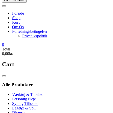
Forside
Shop
Kurv
Om Os
Forretningsbetingelser
Privatlivspolitik
0
Total
0,00kr.
Cart
Catalog
Menu
Alle Produkter
Værktøj & Tilbehør
Personlig Pleje
Syning Tilbehør
Legetøj & Spil
Diverse