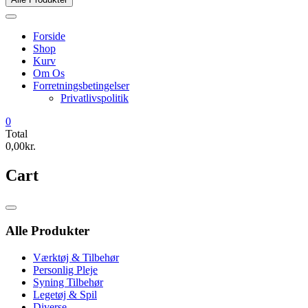
Forside
Shop
Kurv
Om Os
Forretningsbetingelser
Privatlivspolitik
0
Total
0,00kr.
Cart
Catalog
Menu
Alle Produkter
Værktøj & Tilbehør
Personlig Pleje
Syning Tilbehør
Legetøj & Spil
Diverse