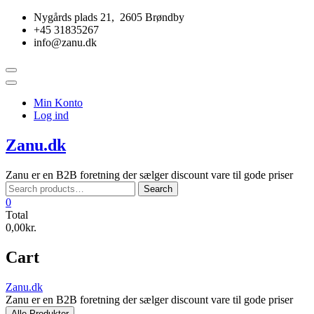
Skip
Nygårds plads 21, 2605 Brøndby
to
+45 31835267
content
info@zanu.dk
Topbar
Menu
Min Konto
Log ind
Zanu.dk
Zanu er en B2B foretning der sælger discount vare til gode priser
Search
Search
for:
0
Total
0,00kr.
Cart
Zanu.dk
Zanu er en B2B foretning der sælger discount vare til gode priser
Alle Produkter