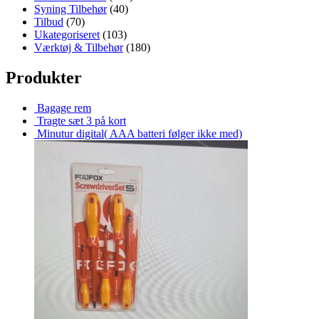
Syning Tilbehør
(40)
Tilbud
(70)
Ukategoriseret
(103)
Værktøj & Tilbehør
(180)
Produkter
Bagage rem
Tragte sæt 3 på kort
Minutur digital( AAA batteri følger ikke med)