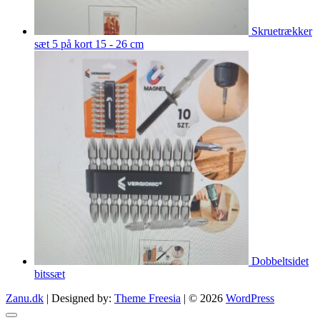
Skruetrækker
sæt 5 på kort 15 - 26 cm
Dobbeltsidet
bitssæt
Zanu.dk
| Designed by:
Theme Freesia
| © 2026
WordPress
Go