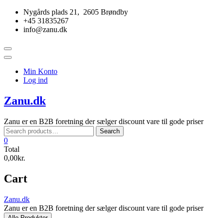
Skip
Nygårds plads 21, 2605 Brøndby
to
+45 31835267
content
info@zanu.dk
Topbar
Menu
Min Konto
Log ind
Zanu.dk
Zanu er en B2B foretning der sælger discount vare til gode priser
Search
Search
for:
0
Total
0,00kr.
Cart
Zanu.dk
Zanu er en B2B foretning der sælger discount vare til gode priser
Alle Produkter