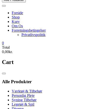
Forside
Shop
Kurv
Om Os
Forretningsbetingelser
Privatlivspolitik
0
Total
0,00kr.
Cart
Catalog
Menu
Alle Produkter
Værktøj & Tilbehør
Personlig Pleje
Syning Tilbehør
Legetøj & Spil
Diverse