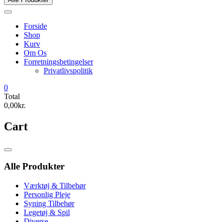
Forside
Shop
Kurv
Om Os
Forretningsbetingelser
Privatlivspolitik
0
Total
0,00kr.
Cart
Catalog
Menu
Alle Produkter
Værktøj & Tilbehør
Personlig Pleje
Syning Tilbehør
Legetøj & Spil
Diverse