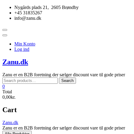
Skip
Nygårds plads 21, 2605 Brøndby
to
+45 31835267
content
info@zanu.dk
Topbar
Menu
Min Konto
Log ind
Zanu.dk
Zanu er en B2B foretning der sælger discount vare til gode priser
Search
Search
for:
0
Total
0,00kr.
Cart
Zanu.dk
Zanu er en B2B foretning der sælger discount vare til gode priser
Alle Produkter