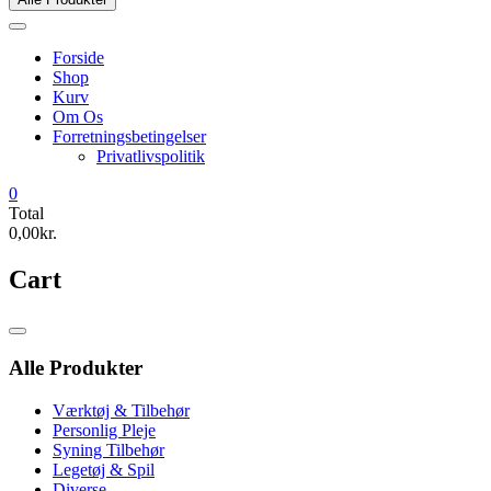
Forside
Shop
Kurv
Om Os
Forretningsbetingelser
Privatlivspolitik
0
Total
0,00kr.
Cart
Catalog
Menu
Alle Produkter
Værktøj & Tilbehør
Personlig Pleje
Syning Tilbehør
Legetøj & Spil
Diverse