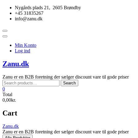
Skip
Nygårds plads 21, 2605 Brøndby
to
+45 31835267
content
info@zanu.dk
Topbar
Menu
Min Konto
Log ind
Zanu.dk
Zanu er en B2B foretning der sælger discount vare til gode priser
Search
Search
for:
0
Total
0,00kr.
Cart
Zanu.dk
Zanu er en B2B foretning der sælger discount vare til gode priser
Alle Produkter