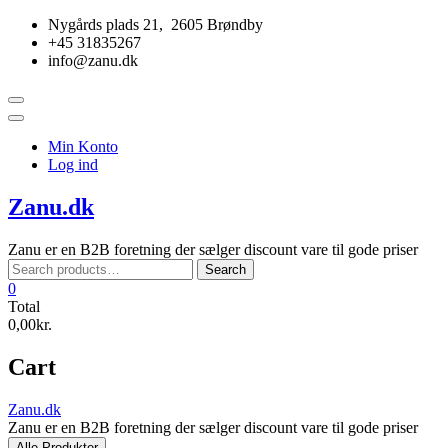
Skip
Nygårds plads 21, 2605 Brøndby
to
+45 31835267
content
info@zanu.dk
Topbar
Menu
Min Konto
Log ind
Zanu.dk
Zanu er en B2B foretning der sælger discount vare til gode priser
Search
Search
for:
0
Total
0,00kr.
Cart
Zanu.dk
Zanu er en B2B foretning der sælger discount vare til gode priser
Alle Produkter