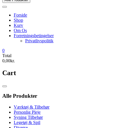
Forside
Shop
Kurv
Om Os
Forretningsbetingelser
Privatlivspolitik
0
Total
0,00kr.
Cart
Catalog
Menu
Alle Produkter
Værktøj & Tilbehør
Personlig Pleje
Syning Tilbehør
Legetøj & Spil
Diverse