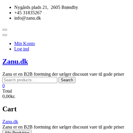
Skip
Nygårds plads 21, 2605 Brøndby
to
+45 31835267
content
info@zanu.dk
Topbar
Menu
Min Konto
Log ind
Zanu.dk
Zanu er en B2B foretning der sælger discount vare til gode priser
Search
Search
for:
0
Total
0,00kr.
Cart
Zanu.dk
Zanu er en B2B foretning der sælger discount vare til gode priser
Alle Produkter