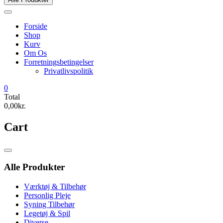
Forside
Shop
Kurv
Om Os
Forretningsbetingelser
Privatlivspolitik
0
Total
0,00kr.
Cart
Catalog
Menu
Alle Produkter
Værktøj & Tilbehør
Personlig Pleje
Syning Tilbehør
Legetøj & Spil
Diverse