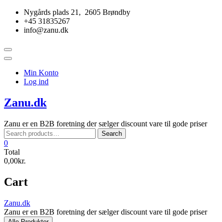
Skip
Nygårds plads 21, 2605 Brøndby
to
+45 31835267
content
info@zanu.dk
Topbar
Menu
Min Konto
Log ind
Zanu.dk
Zanu er en B2B foretning der sælger discount vare til gode priser
Search
Search
for:
0
Total
0,00kr.
Cart
Zanu.dk
Zanu er en B2B foretning der sælger discount vare til gode priser
Alle Produkter