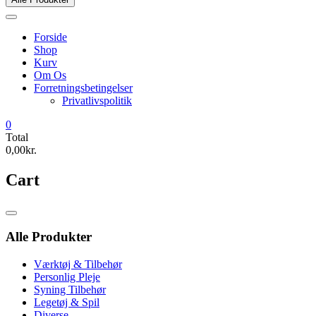
Forside
Shop
Kurv
Om Os
Forretningsbetingelser
Privatlivspolitik
0
Total
0,00kr.
Cart
Catalog
Menu
Alle Produkter
Værktøj & Tilbehør
Personlig Pleje
Syning Tilbehør
Legetøj & Spil
Diverse