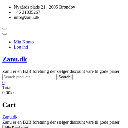
Skip
Nygårds plads 21, 2605 Brøndby
to
+45 31835267
content
info@zanu.dk
Topbar
Menu
Min Konto
Log ind
Zanu.dk
Zanu er en B2B foretning der sælger discount vare til gode priser
Search
Search
for:
0
Total
0,00kr.
Cart
Zanu.dk
Zanu er en B2B foretning der sælger discount vare til gode priser
Alle Produkter