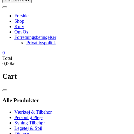
Forside
Shop
Kurv
Om Os
Forretningsbetingelser
Privatlivspolitik
0
Total
0,00kr.
Cart
Catalog
Menu
Alle Produkter
Værktøj & Tilbehør
Personlig Pleje
Syning Tilbehør
Legetøj & Spil
Diverse