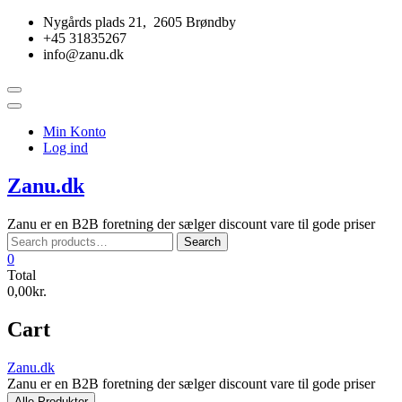
Skip
Nygårds plads 21, 2605 Brøndby
to
+45 31835267
content
info@zanu.dk
Topbar
Menu
Min Konto
Log ind
Zanu.dk
Zanu er en B2B foretning der sælger discount vare til gode priser
Search
Search
for:
0
Total
0,00kr.
Cart
Zanu.dk
Zanu er en B2B foretning der sælger discount vare til gode priser
Alle Produkter