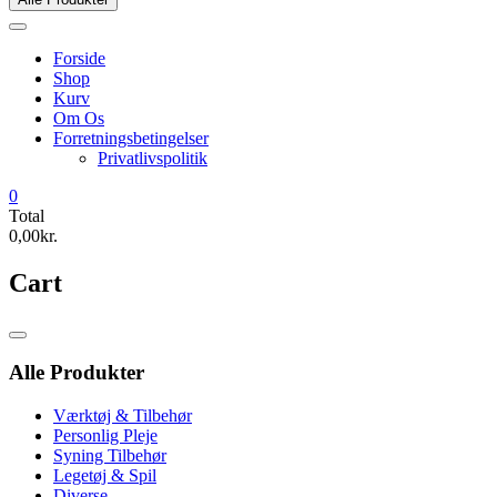
Forside
Shop
Kurv
Om Os
Forretningsbetingelser
Privatlivspolitik
0
Total
0,00kr.
Cart
Catalog
Menu
Alle Produkter
Værktøj & Tilbehør
Personlig Pleje
Syning Tilbehør
Legetøj & Spil
Diverse