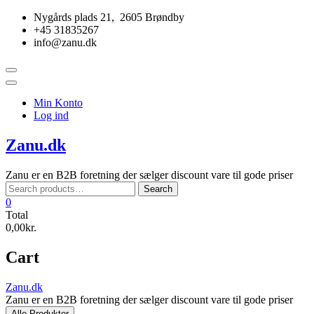
Skip
Nygårds plads 21, 2605 Brøndby
to
+45 31835267
content
info@zanu.dk
Topbar
Menu
Min Konto
Log ind
Zanu.dk
Zanu er en B2B foretning der sælger discount vare til gode priser
Search
Search
for:
0
Total
0,00kr.
Cart
Zanu.dk
Zanu er en B2B foretning der sælger discount vare til gode priser
Alle Produkter