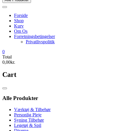
Forside
Shop
Kurv
Om Os
Forretningsbetingelser
Privatlivspolitik
0
Total
0,00kr.
Cart
Catalog
Menu
Alle Produkter
Værktøj & Tilbehør
Personlig Pleje
Syning Tilbehør
Legetøj & Spil
Diverse