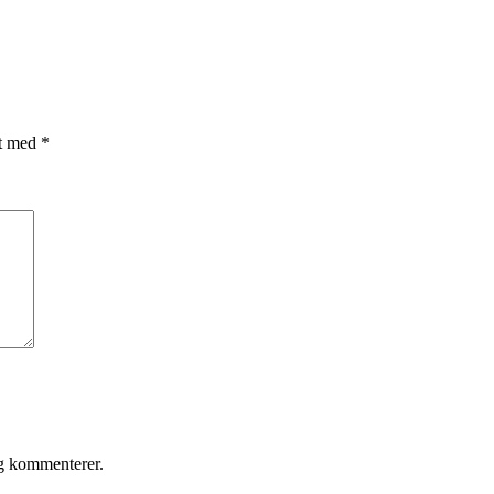
et med
*
eg kommenterer.