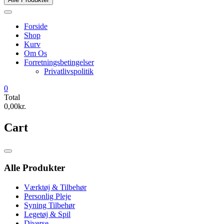
Forside
Shop
Kurv
Om Os
Forretningsbetingelser
Privatlivspolitik
0
Total
0,00kr.
Cart
Catalog
Menu
Alle Produkter
Værktøj & Tilbehør
Personlig Pleje
Syning Tilbehør
Legetøj & Spil
Diverse