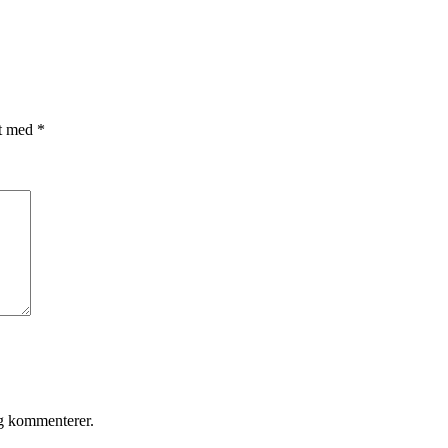
et med
*
eg kommenterer.