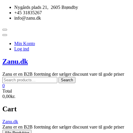
Skip
Nygårds plads 21, 2605 Brøndby
to
+45 31835267
content
info@zanu.dk
Topbar
Menu
Min Konto
Log ind
Zanu.dk
Zanu er en B2B foretning der sælger discount vare til gode priser
Search
Search
for:
0
Total
0,00kr.
Cart
Zanu.dk
Zanu er en B2B foretning der sælger discount vare til gode priser
Alle Produkter