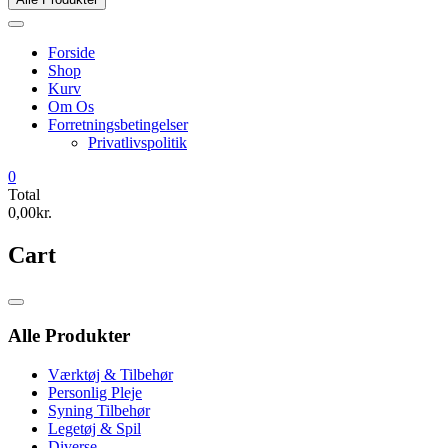
Forside
Shop
Kurv
Om Os
Forretningsbetingelser
Privatlivspolitik
0
Total
0,00kr.
Cart
Catalog
Menu
Alle Produkter
Værktøj & Tilbehør
Personlig Pleje
Syning Tilbehør
Legetøj & Spil
Diverse