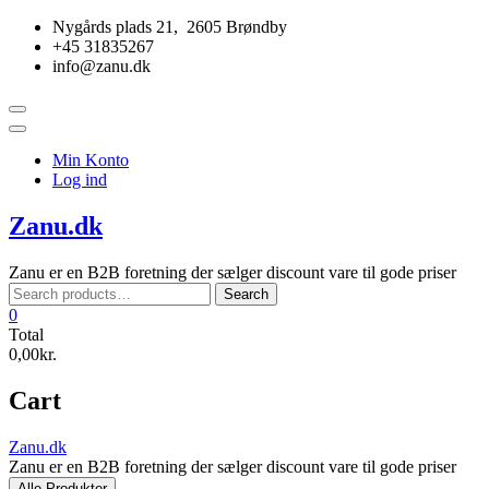
Skip
Nygårds plads 21, 2605 Brøndby
to
+45 31835267
content
info@zanu.dk
Topbar
Menu
Min Konto
Log ind
Zanu.dk
Zanu er en B2B foretning der sælger discount vare til gode priser
Search
Search
for:
0
Total
0,00kr.
Cart
Zanu.dk
Zanu er en B2B foretning der sælger discount vare til gode priser
Alle Produkter