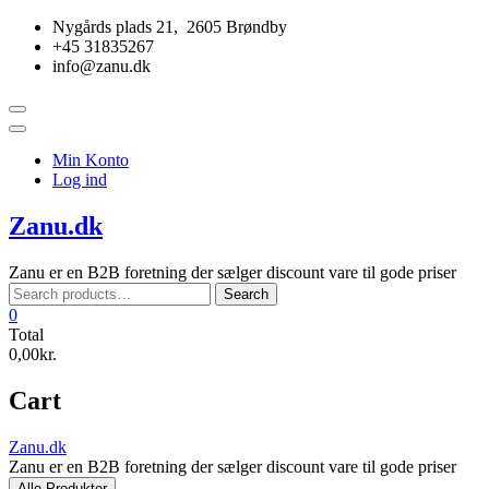
Skip
Nygårds plads 21, 2605 Brøndby
to
+45 31835267
content
info@zanu.dk
Topbar
Menu
Min Konto
Log ind
Zanu.dk
Zanu er en B2B foretning der sælger discount vare til gode priser
Search
Search
for:
0
Total
0,00kr.
Cart
Zanu.dk
Zanu er en B2B foretning der sælger discount vare til gode priser
Alle Produkter