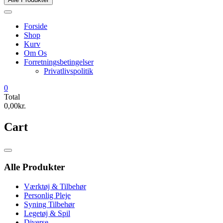
Forside
Shop
Kurv
Om Os
Forretningsbetingelser
Privatlivspolitik
0
Total
0,00kr.
Cart
Catalog
Menu
Alle Produkter
Værktøj & Tilbehør
Personlig Pleje
Syning Tilbehør
Legetøj & Spil
Diverse