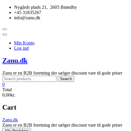
Skip
Nygårds plads 21, 2605 Brøndby
to
+45 31835267
content
info@zanu.dk
Topbar
Menu
Min Konto
Log ind
Zanu.dk
Zanu er en B2B foretning der sælger discount vare til gode priser
Search
Search
for:
0
Total
0,00kr.
Cart
Zanu.dk
Zanu er en B2B foretning der sælger discount vare til gode priser
Alle Produkter