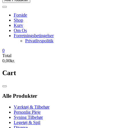
Forside
Shop
Kurv
Om Os
Forretningsbetingelser
Privatlivspolitik
0
Total
0,00kr.
Cart
Catalog
Menu
Alle Produkter
Værktøj & Tilbehør
Personlig Pleje
Syning Tilbehør
Legetøj & Spil
Diverse