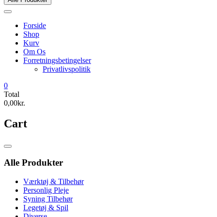
Forside
Shop
Kurv
Om Os
Forretningsbetingelser
Privatlivspolitik
0
Total
0,00kr.
Cart
Catalog
Menu
Alle Produkter
Værktøj & Tilbehør
Personlig Pleje
Syning Tilbehør
Legetøj & Spil
Diverse