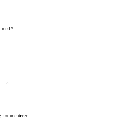
et med
*
eg kommenterer.