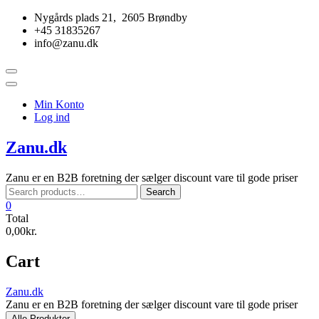
Skip
Nygårds plads 21, 2605 Brøndby
to
+45 31835267
content
info@zanu.dk
Topbar
Menu
Min Konto
Log ind
Zanu.dk
Zanu er en B2B foretning der sælger discount vare til gode priser
Search
Search
for:
0
Total
0,00kr.
Cart
Zanu.dk
Zanu er en B2B foretning der sælger discount vare til gode priser
Alle Produkter