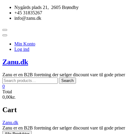
Skip
Nygårds plads 21, 2605 Brøndby
to
+45 31835267
content
info@zanu.dk
Topbar
Menu
Min Konto
Log ind
Zanu.dk
Zanu er en B2B foretning der sælger discount vare til gode priser
Search
Search
for:
0
Total
0,00kr.
Cart
Zanu.dk
Zanu er en B2B foretning der sælger discount vare til gode priser
Alle Produkter