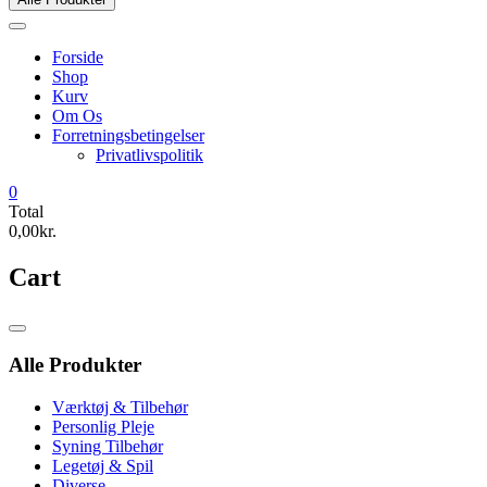
Forside
Shop
Kurv
Om Os
Forretningsbetingelser
Privatlivspolitik
0
Total
0,00kr.
Cart
Catalog
Menu
Alle Produkter
Værktøj & Tilbehør
Personlig Pleje
Syning Tilbehør
Legetøj & Spil
Diverse