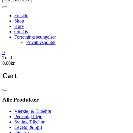
Forside
Shop
Kurv
Om Os
Forretningsbetingelser
Privatlivspolitik
0
Total
0,00kr.
Cart
Catalog
Menu
Alle Produkter
Værktøj & Tilbehør
Personlig Pleje
Syning Tilbehør
Legetøj & Spil
Diverse