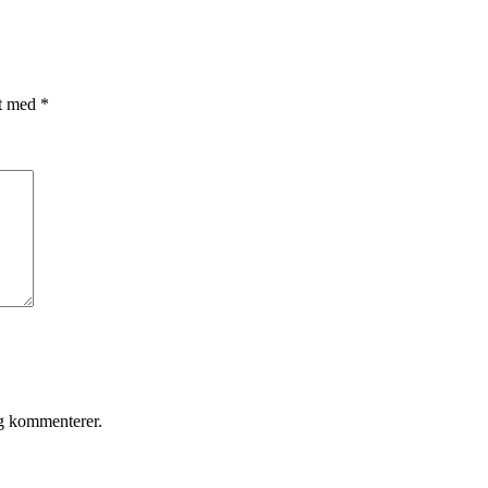
et med
*
eg kommenterer.