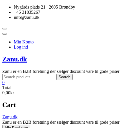
Skip
Nygårds plads 21, 2605 Brøndby
to
+45 31835267
content
info@zanu.dk
Topbar
Menu
Min Konto
Log ind
Zanu.dk
Zanu er en B2B foretning der sælger discount vare til gode priser
Search
Search
for:
0
Total
0,00kr.
Cart
Zanu.dk
Zanu er en B2B foretning der sælger discount vare til gode priser
Alle Produkter