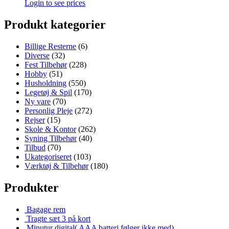
Login to see prices
Produkt kategorier
Billige Resterne
(6)
Diverse
(32)
Fest Tilbehør
(228)
Hobby
(51)
Husholdning
(550)
Legetøj & Spil
(170)
Ny vare
(70)
Personlig Pleje
(272)
Rejser
(15)
Skole & Kontor
(262)
Syning Tilbehør
(40)
Tilbud
(70)
Ukategoriseret
(103)
Værktøj & Tilbehør
(180)
Produkter
Bagage rem
Tragte sæt 3 på kort
Minutur digital( AAA batteri følger ikke med)