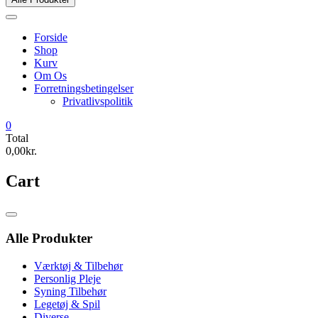
Forside
Shop
Kurv
Om Os
Forretningsbetingelser
Privatlivspolitik
0
Total
0,00kr.
Cart
Catalog
Menu
Alle Produkter
Værktøj & Tilbehør
Personlig Pleje
Syning Tilbehør
Legetøj & Spil
Diverse