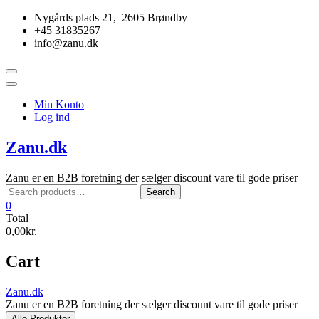
Skip
Nygårds plads 21, 2605 Brøndby
to
+45 31835267
content
info@zanu.dk
Topbar
Menu
Min Konto
Log ind
Zanu.dk
Zanu er en B2B foretning der sælger discount vare til gode priser
Search
Search
for:
0
Total
0,00kr.
Cart
Zanu.dk
Zanu er en B2B foretning der sælger discount vare til gode priser
Alle Produkter