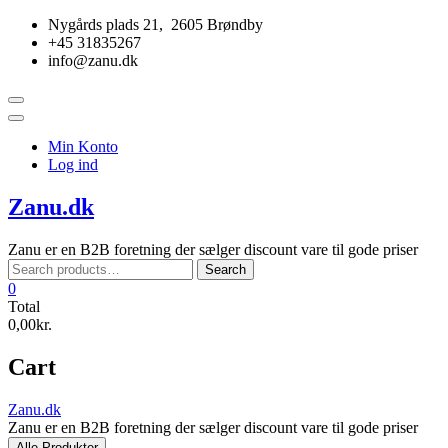
Skip
Nygårds plads 21, 2605 Brøndby
to
+45 31835267
content
info@zanu.dk
Topbar
Menu
Min Konto
Log ind
Zanu.dk
Zanu er en B2B foretning der sælger discount vare til gode priser
Search
Search
for:
0
Total
0,00kr.
Cart
Zanu.dk
Zanu er en B2B foretning der sælger discount vare til gode priser
Alle Produkter