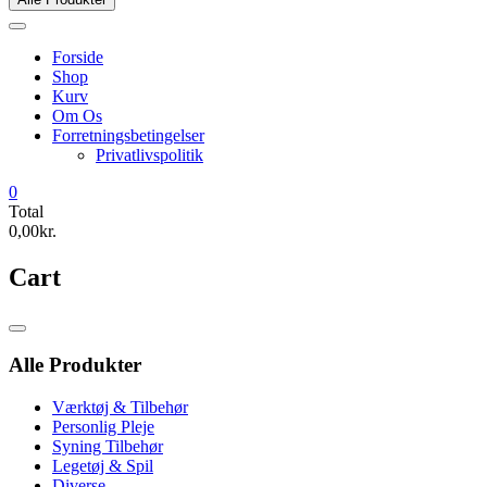
Forside
Shop
Kurv
Om Os
Forretningsbetingelser
Privatlivspolitik
0
Total
0,00kr.
Cart
Catalog
Menu
Alle Produkter
Værktøj & Tilbehør
Personlig Pleje
Syning Tilbehør
Legetøj & Spil
Diverse