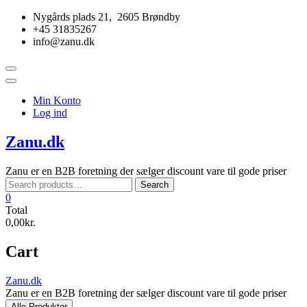
Skip
Nygårds plads 21, 2605 Brøndby
to
+45 31835267
content
info@zanu.dk
Topbar
Menu
Min Konto
Log ind
Zanu.dk
Zanu er en B2B foretning der sælger discount vare til gode priser
Search
Search
for:
0
Total
0,00kr.
Cart
Zanu.dk
Zanu er en B2B foretning der sælger discount vare til gode priser
Alle Produkter