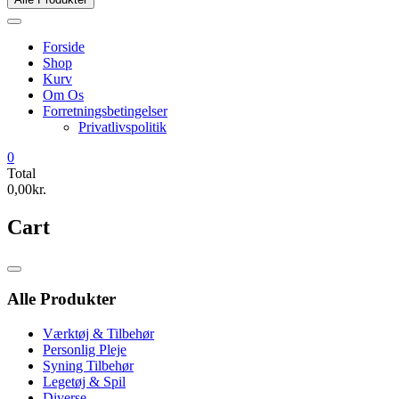
Forside
Shop
Kurv
Om Os
Forretningsbetingelser
Privatlivspolitik
0
Total
0,00kr.
Cart
Catalog
Menu
Alle Produkter
Værktøj & Tilbehør
Personlig Pleje
Syning Tilbehør
Legetøj & Spil
Diverse