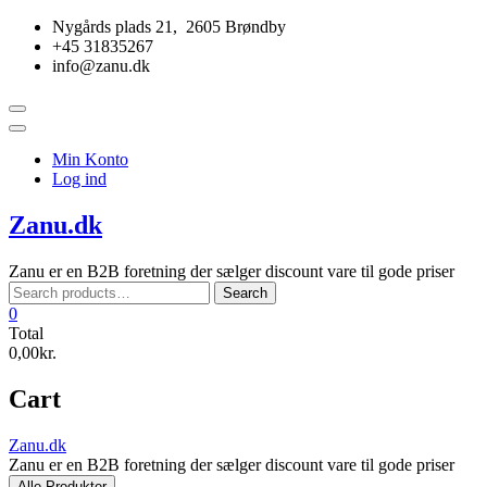
Skip
Nygårds plads 21, 2605 Brøndby
to
+45 31835267
content
info@zanu.dk
Topbar
Menu
Min Konto
Log ind
Zanu.dk
Zanu er en B2B foretning der sælger discount vare til gode priser
Search
Search
for:
0
Total
0,00kr.
Cart
Zanu.dk
Zanu er en B2B foretning der sælger discount vare til gode priser
Alle Produkter