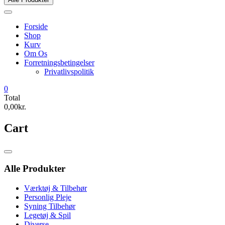
Forside
Shop
Kurv
Om Os
Forretningsbetingelser
Privatlivspolitik
0
Total
0,00kr.
Cart
Catalog
Menu
Alle Produkter
Værktøj & Tilbehør
Personlig Pleje
Syning Tilbehør
Legetøj & Spil
Diverse