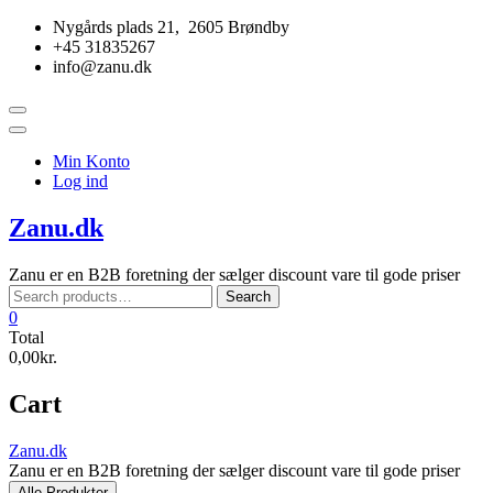
Skip
Nygårds plads 21, 2605 Brøndby
to
+45 31835267
content
info@zanu.dk
Topbar
Menu
Min Konto
Log ind
Zanu.dk
Zanu er en B2B foretning der sælger discount vare til gode priser
Search
Search
for:
0
Total
0,00kr.
Cart
Zanu.dk
Zanu er en B2B foretning der sælger discount vare til gode priser
Alle Produkter