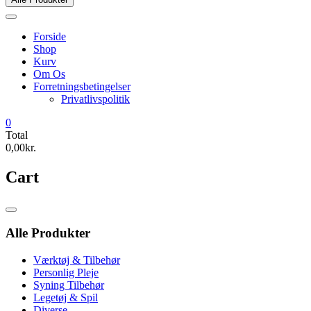
Forside
Shop
Kurv
Om Os
Forretningsbetingelser
Privatlivspolitik
0
Total
0,00kr.
Cart
Catalog
Menu
Alle Produkter
Værktøj & Tilbehør
Personlig Pleje
Syning Tilbehør
Legetøj & Spil
Diverse