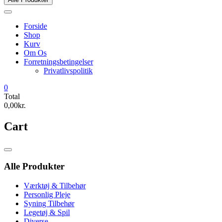
Forside
Shop
Kurv
Om Os
Forretningsbetingelser
Privatlivspolitik
0
Total
0,00kr.
Cart
Catalog
Menu
Alle Produkter
Værktøj & Tilbehør
Personlig Pleje
Syning Tilbehør
Legetøj & Spil
Diverse