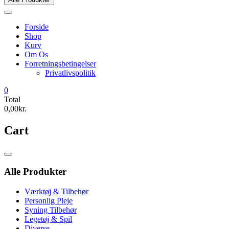
Forside
Shop
Kurv
Om Os
Forretningsbetingelser
Privatlivspolitik
0
Total
0,00kr.
Cart
Catalog
Menu
Alle Produkter
Værktøj & Tilbehør
Personlig Pleje
Syning Tilbehør
Legetøj & Spil
Diverse