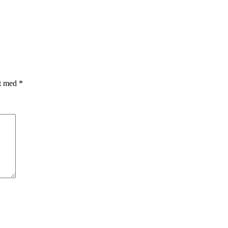
et med
*