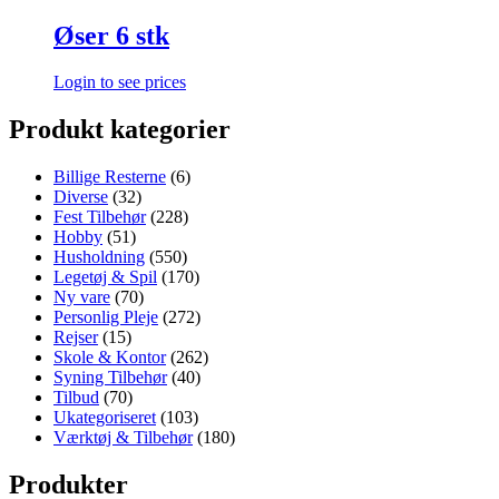
Øser 6 stk
Login to see prices
Produkt kategorier
Billige Resterne
(6)
Diverse
(32)
Fest Tilbehør
(228)
Hobby
(51)
Husholdning
(550)
Legetøj & Spil
(170)
Ny vare
(70)
Personlig Pleje
(272)
Rejser
(15)
Skole & Kontor
(262)
Syning Tilbehør
(40)
Tilbud
(70)
Ukategoriseret
(103)
Værktøj & Tilbehør
(180)
Produkter