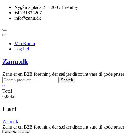
Skip
Nygårds plads 21, 2605 Brøndby
to
+45 31835267
content
info@zanu.dk
Topbar
Menu
Min Konto
Log ind
Zanu.dk
Zanu er en B2B foretning der sælger discount vare til gode priser
Search
Search
for:
0
Total
0,00kr.
Cart
Zanu.dk
Zanu er en B2B foretning der sælger discount vare til gode priser
Alle Produkter