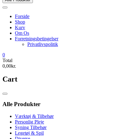
Forside
Shop
Kurv
Om Os
Forretningsbetingelser
Privatlivspolitik
0
Total
0,00kr.
Cart
Catalog
Menu
Alle Produkter
Værktøj & Tilbehør
Personlig Pleje
Syning Tilbehør
Legetøj & Spil
Diverse