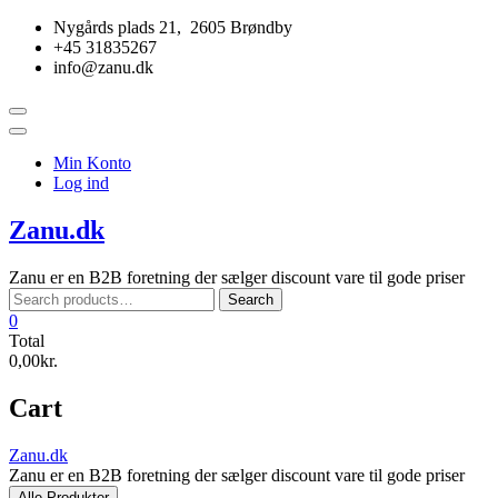
Skip
Nygårds plads 21, 2605 Brøndby
to
+45 31835267
content
info@zanu.dk
Topbar
Menu
Min Konto
Log ind
Zanu.dk
Zanu er en B2B foretning der sælger discount vare til gode priser
Search
Search
for:
0
Total
0,00kr.
Cart
Zanu.dk
Zanu er en B2B foretning der sælger discount vare til gode priser
Alle Produkter