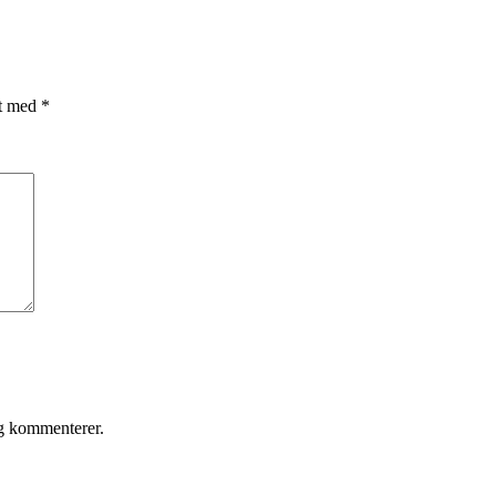
et med
*
eg kommenterer.