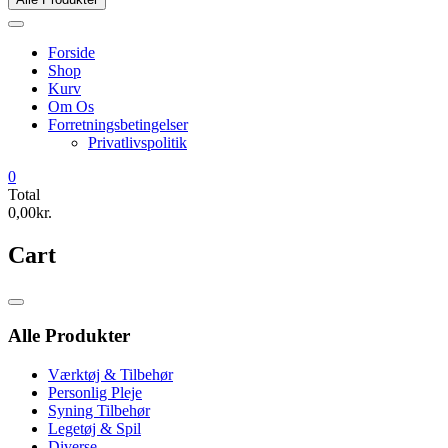
Forside
Shop
Kurv
Om Os
Forretningsbetingelser
Privatlivspolitik
0
Total
0,00kr.
Cart
Catalog
Menu
Alle Produkter
Værktøj & Tilbehør
Personlig Pleje
Syning Tilbehør
Legetøj & Spil
Diverse