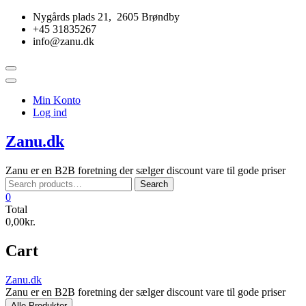
Skip
Nygårds plads 21, 2605 Brøndby
to
+45 31835267
content
info@zanu.dk
Topbar
Menu
Min Konto
Log ind
Zanu.dk
Zanu er en B2B foretning der sælger discount vare til gode priser
Search
Search
for:
0
Total
0,00kr.
Cart
Zanu.dk
Zanu er en B2B foretning der sælger discount vare til gode priser
Alle Produkter