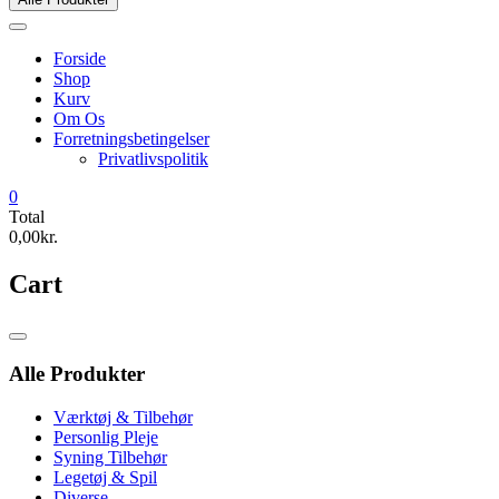
Forside
Shop
Kurv
Om Os
Forretningsbetingelser
Privatlivspolitik
0
Total
0,00kr.
Cart
Catalog
Menu
Alle Produkter
Værktøj & Tilbehør
Personlig Pleje
Syning Tilbehør
Legetøj & Spil
Diverse