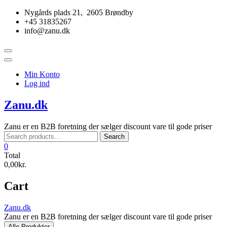
Skip
Nygårds plads 21, 2605 Brøndby
to
+45 31835267
content
info@zanu.dk
Topbar
Menu
Min Konto
Log ind
Zanu.dk
Zanu er en B2B foretning der sælger discount vare til gode priser
Search
Search
for:
0
Total
0,00kr.
Cart
Zanu.dk
Zanu er en B2B foretning der sælger discount vare til gode priser
Alle Produkter