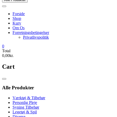
Forside
Shop
Kurv
Om Os
Forretningsbetingelser
Privatlivspolitik
0
Total
0,00kr.
Cart
Catalog
Menu
Alle Produkter
Værktøj & Tilbehør
Personlig Pleje
Syning Tilbehør
Legetøj & Spil
Diverse