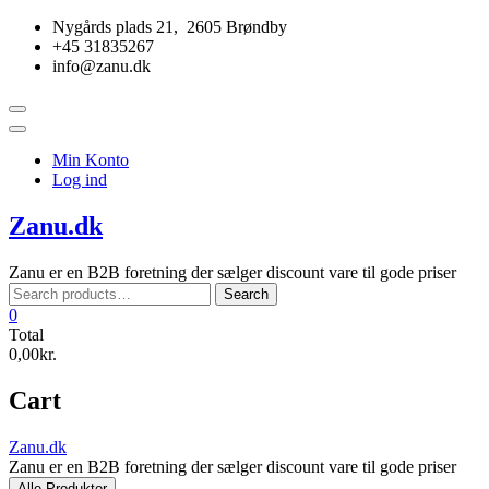
Skip
Nygårds plads 21, 2605 Brøndby
to
+45 31835267
content
info@zanu.dk
Topbar
Menu
Min Konto
Log ind
Zanu.dk
Zanu er en B2B foretning der sælger discount vare til gode priser
Search
Search
for:
0
Total
0,00kr.
Cart
Zanu.dk
Zanu er en B2B foretning der sælger discount vare til gode priser
Alle Produkter