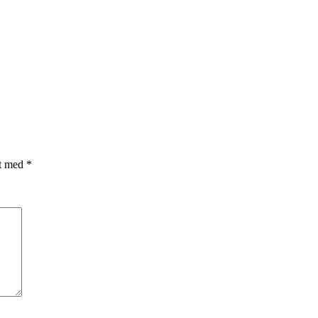
et med
*