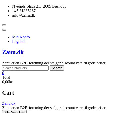
Skip
Nygårds plads 21, 2605 Brøndby
to
+45 31835267
content
info@zanu.dk
Topbar
Menu
Min Konto
Log ind
Zanu.dk
Zanu er en B2B foretning der sælger discount vare til gode priser
Search
Search
for:
0
Total
0,00kr.
Cart
Zanu.dk
Zanu er en B2B foretning der sælger discount vare til gode priser
Alle Produkter