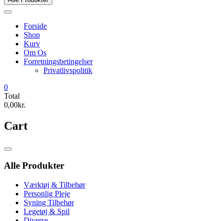
Forside
Shop
Kurv
Om Os
Forretningsbetingelser
Privatlivspolitik
0
Total
0,00kr.
Cart
Catalog
Menu
Alle Produkter
Værktøj & Tilbehør
Personlig Pleje
Syning Tilbehør
Legetøj & Spil
Diverse