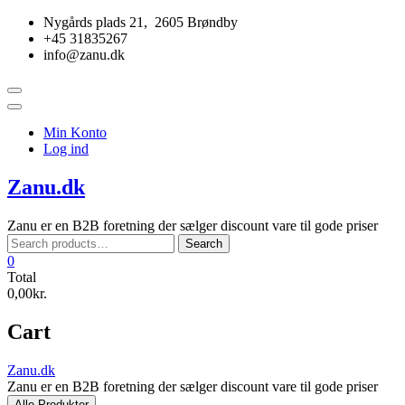
Skip
Nygårds plads 21, 2605 Brøndby
to
+45 31835267
content
info@zanu.dk
Topbar
Menu
Min Konto
Log ind
Zanu.dk
Zanu er en B2B foretning der sælger discount vare til gode priser
Search
Search
for:
0
Total
0,00kr.
Cart
Zanu.dk
Zanu er en B2B foretning der sælger discount vare til gode priser
Alle Produkter