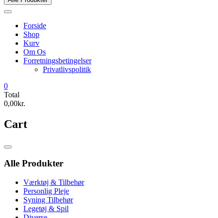
Forside
Shop
Kurv
Om Os
Forretningsbetingelser
Privatlivspolitik
0
Total
0,00kr.
Cart
Catalog
Menu
Alle Produkter
Værktøj & Tilbehør
Personlig Pleje
Syning Tilbehør
Legetøj & Spil
Diverse