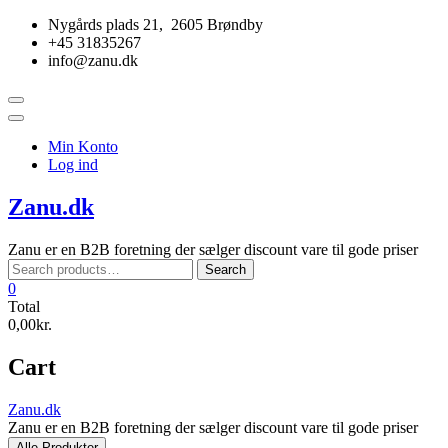
Skip
Nygårds plads 21, 2605 Brøndby
to
+45 31835267
content
info@zanu.dk
Topbar
Menu
Min Konto
Log ind
Zanu.dk
Zanu er en B2B foretning der sælger discount vare til gode priser
Search
Search
for:
0
Total
0,00kr.
Cart
Zanu.dk
Zanu er en B2B foretning der sælger discount vare til gode priser
Alle Produkter