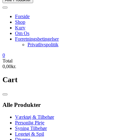
Forside
Shop
Kurv
Om Os
Forretningsbetingelser
Privatlivspolitik
0
Total
0,00kr.
Cart
Catalog
Menu
Alle Produkter
Værktøj & Tilbehør
Personlig Pleje
Syning Tilbehør
Legetøj & Spil
Diverse