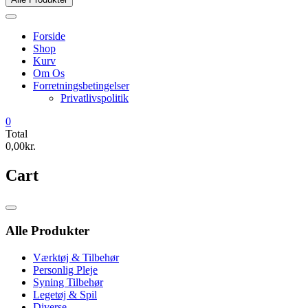
Forside
Shop
Kurv
Om Os
Forretningsbetingelser
Privatlivspolitik
0
Total
0,00kr.
Cart
Catalog
Menu
Alle Produkter
Værktøj & Tilbehør
Personlig Pleje
Syning Tilbehør
Legetøj & Spil
Diverse