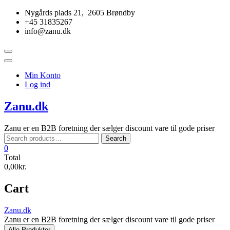
Skip
Nygårds plads 21, 2605 Brøndby
to
+45 31835267
content
info@zanu.dk
Topbar
Menu
Min Konto
Log ind
Zanu.dk
Zanu er en B2B foretning der sælger discount vare til gode priser
Search
Search
for:
0
Total
0,00kr.
Cart
Zanu.dk
Zanu er en B2B foretning der sælger discount vare til gode priser
Alle Produkter