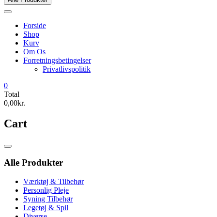
Forside
Shop
Kurv
Om Os
Forretningsbetingelser
Privatlivspolitik
0
Total
0,00kr.
Cart
Catalog
Menu
Alle Produkter
Værktøj & Tilbehør
Personlig Pleje
Syning Tilbehør
Legetøj & Spil
Diverse