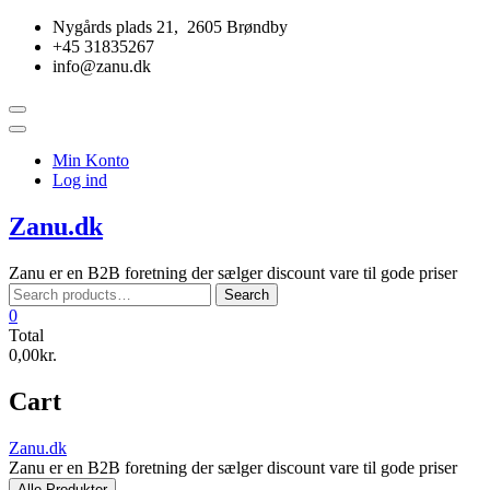
Skip
Nygårds plads 21, 2605 Brøndby
to
+45 31835267
content
info@zanu.dk
Topbar
Menu
Min Konto
Log ind
Zanu.dk
Zanu er en B2B foretning der sælger discount vare til gode priser
Search
Search
for:
0
Total
0,00kr.
Cart
Zanu.dk
Zanu er en B2B foretning der sælger discount vare til gode priser
Alle Produkter