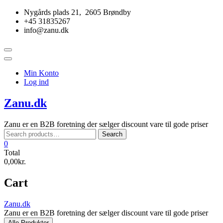
Skip
Nygårds plads 21, 2605 Brøndby
to
+45 31835267
content
info@zanu.dk
Topbar
Menu
Min Konto
Log ind
Zanu.dk
Zanu er en B2B foretning der sælger discount vare til gode priser
Search
Search
for:
0
Total
0,00kr.
Cart
Zanu.dk
Zanu er en B2B foretning der sælger discount vare til gode priser
Alle Produkter