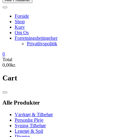
Forside
Shop
Kurv
Om Os
Forretningsbetingelser
Privatlivspolitik
0
Total
0,00kr.
Cart
Catalog
Menu
Alle Produkter
Værktøj & Tilbehør
Personlig Pleje
Syning Tilbehør
Legetøj & Spil
Diverse