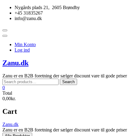
Skip
Nygårds plads 21, 2605 Brøndby
to
+45 31835267
content
info@zanu.dk
Topbar
Menu
Min Konto
Log ind
Zanu.dk
Zanu er en B2B foretning der sælger discount vare til gode priser
Search
Search
for:
0
Total
0,00kr.
Cart
Zanu.dk
Zanu er en B2B foretning der sælger discount vare til gode priser
Alle Produkter