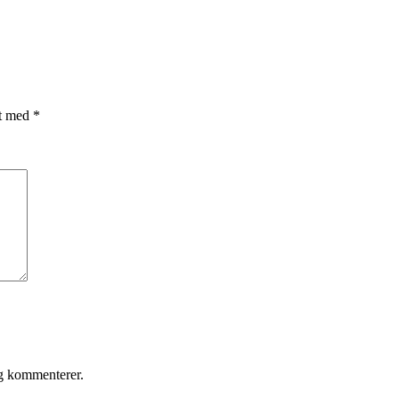
et med
*
eg kommenterer.