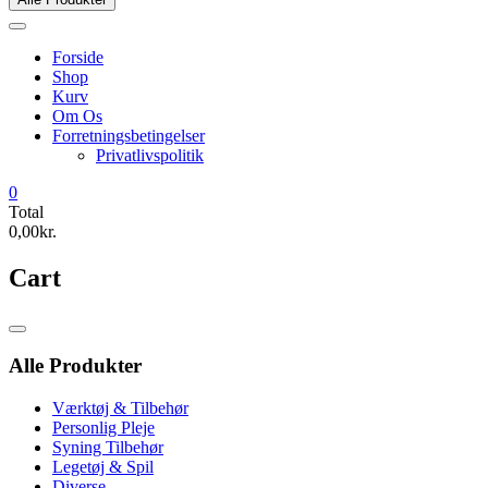
Forside
Shop
Kurv
Om Os
Forretningsbetingelser
Privatlivspolitik
0
Total
0,00kr.
Cart
Catalog
Menu
Alle Produkter
Værktøj & Tilbehør
Personlig Pleje
Syning Tilbehør
Legetøj & Spil
Diverse