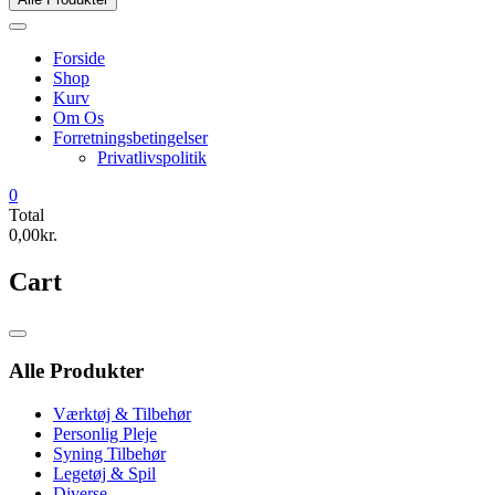
Forside
Shop
Kurv
Om Os
Forretningsbetingelser
Privatlivspolitik
0
Total
0,00kr.
Cart
Catalog
Menu
Alle Produkter
Værktøj & Tilbehør
Personlig Pleje
Syning Tilbehør
Legetøj & Spil
Diverse