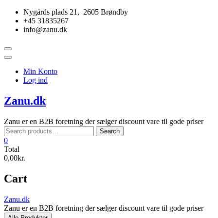
Skip
Nygårds plads 21, 2605 Brøndby
to
+45 31835267
content
info@zanu.dk
Topbar
Menu
Min Konto
Log ind
Zanu.dk
Zanu er en B2B foretning der sælger discount vare til gode priser
Search
Search
for:
0
Total
0,00kr.
Cart
Zanu.dk
Zanu er en B2B foretning der sælger discount vare til gode priser
Alle Produkter