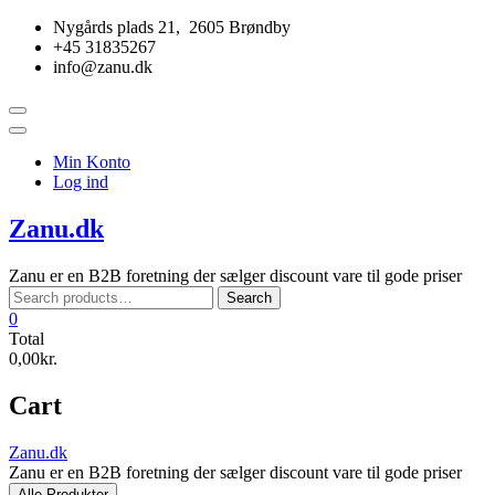
Skip
Nygårds plads 21, 2605 Brøndby
to
+45 31835267
content
info@zanu.dk
Topbar
Menu
Min Konto
Log ind
Zanu.dk
Zanu er en B2B foretning der sælger discount vare til gode priser
Search
Search
for:
0
Total
0,00kr.
Cart
Zanu.dk
Zanu er en B2B foretning der sælger discount vare til gode priser
Alle Produkter