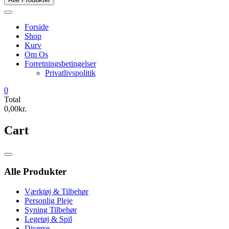
Forside
Shop
Kurv
Om Os
Forretningsbetingelser
Privatlivspolitik
0
Total
0,00kr.
Cart
Catalog
Menu
Alle Produkter
Værktøj & Tilbehør
Personlig Pleje
Syning Tilbehør
Legetøj & Spil
Diverse