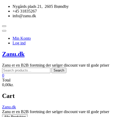
Skip
Nygårds plads 21, 2605 Brøndby
to
+45 31835267
content
info@zanu.dk
Topbar
Menu
Min Konto
Log ind
Zanu.dk
Zanu er en B2B foretning der sælger discount vare til gode priser
Search
Search
for:
0
Total
0,00kr.
Cart
Zanu.dk
Zanu er en B2B foretning der sælger discount vare til gode priser
Alle Produkter