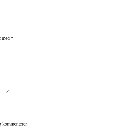
et med
*
eg kommenterer.