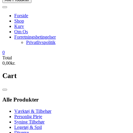
Forside
Shop
Kurv
Om Os
Forretningsbetingelser
Privatlivspolitik
0
Total
0,00kr.
Cart
Catalog
Menu
Alle Produkter
Værktøj & Tilbehør
Personlig Pleje
Syning Tilbehør
Legetøj & Spil
Diverse