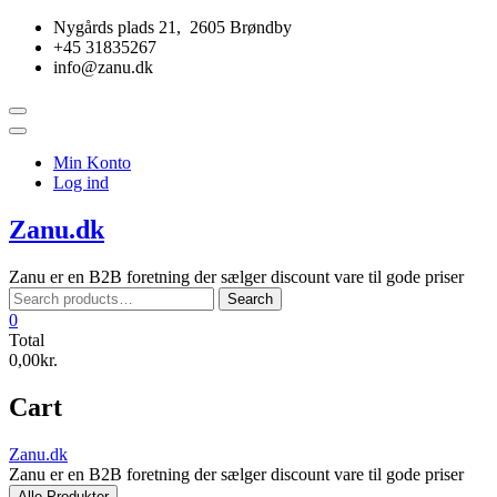
Skip
Nygårds plads 21, 2605 Brøndby
to
+45 31835267
content
info@zanu.dk
Topbar
Menu
Min Konto
Log ind
Zanu.dk
Zanu er en B2B foretning der sælger discount vare til gode priser
Search
Search
for:
0
Total
0,00kr.
Cart
Zanu.dk
Zanu er en B2B foretning der sælger discount vare til gode priser
Alle Produkter