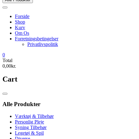
Forside
Shop
Kurv
Om Os
Forretningsbetingelser
Privatlivspolitik
0
Total
0,00kr.
Cart
Catalog
Menu
Alle Produkter
Værktøj & Tilbehør
Personlig Pleje
Syning Tilbehør
Legetøj & Spil
Diverse