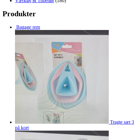
Værktøj & Tilbehør
(180)
Produkter
Bagage rem
Tragte sæt 3
på kort