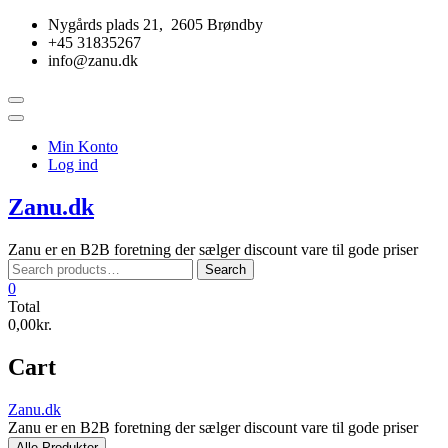
Skip
Nygårds plads 21, 2605 Brøndby
to
+45 31835267
content
info@zanu.dk
Topbar
Menu
Min Konto
Log ind
Zanu.dk
Zanu er en B2B foretning der sælger discount vare til gode priser
Search
Search
for:
0
Total
0,00kr.
Cart
Zanu.dk
Zanu er en B2B foretning der sælger discount vare til gode priser
Alle Produkter