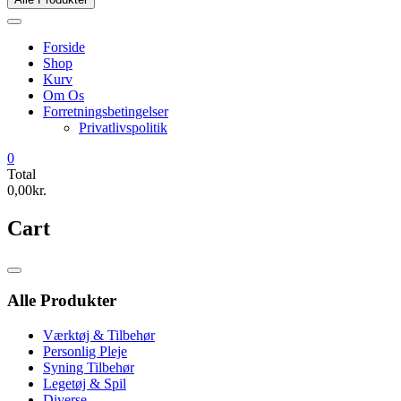
Forside
Shop
Kurv
Om Os
Forretningsbetingelser
Privatlivspolitik
0
Total
0,00kr.
Cart
Catalog
Menu
Alle Produkter
Værktøj & Tilbehør
Personlig Pleje
Syning Tilbehør
Legetøj & Spil
Diverse