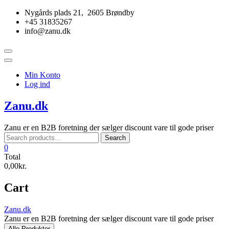
Skip
Nygårds plads 21, 2605 Brøndby
to
+45 31835267
content
info@zanu.dk
Topbar
Menu
Min Konto
Log ind
Zanu.dk
Zanu er en B2B foretning der sælger discount vare til gode priser
Search
Search
for:
0
Total
0,00kr.
Cart
Zanu.dk
Zanu er en B2B foretning der sælger discount vare til gode priser
Alle Produkter