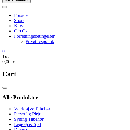
Forside
Shop
Kurv
Om Os
Forretningsbetingelser
Privatlivspolitik
0
Total
0,00kr.
Cart
Catalog
Menu
Alle Produkter
Værktøj & Tilbehør
Personlig Pleje
Syning Tilbehør
Legetøj & Spil
Diverse