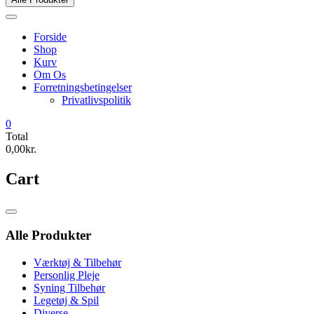
Forside
Shop
Kurv
Om Os
Forretningsbetingelser
Privatlivspolitik
0
Total
0,00kr.
Cart
Catalog
Menu
Alle Produkter
Værktøj & Tilbehør
Personlig Pleje
Syning Tilbehør
Legetøj & Spil
Diverse