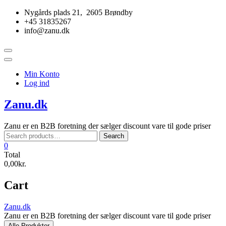
Skip
Nygårds plads 21, 2605 Brøndby
to
+45 31835267
content
info@zanu.dk
Topbar
Menu
Min Konto
Log ind
Zanu.dk
Zanu er en B2B foretning der sælger discount vare til gode priser
Search
Search
for:
0
Total
0,00kr.
Cart
Zanu.dk
Zanu er en B2B foretning der sælger discount vare til gode priser
Alle Produkter